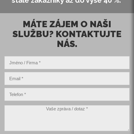
stálé zákazníky až do výše 40 %.
MÁTE ZÁJEM O NAŠI
SLUŽBU? KONTAKTUJTE
NÁS.
Jméno / Firma
*
Email
*
Telefon
*
Vaše zpráva / dotaz
*