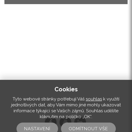
Cookies
Tyto webové stránky potřebují Váš
souhlas
k využití
jednotlivých dat, aby Vám mimo jiné mohly ukazovat
informace týkající se Vašich zájmů. Souhlas udělíte
Created by Grafik-ART.cz
kliknutím na políčko „OK“.
NASTAVENÍ
ODMÍTNOUT VŠE