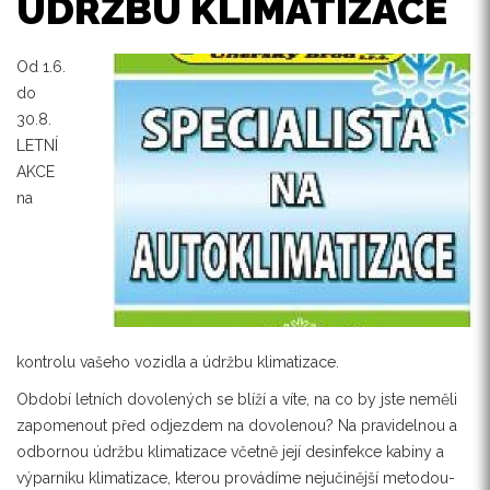
ÚDRŽBU KLIMATIZACE
Od 1.6.
do
30.8.
LETNÍ
AKCE
na
kontrolu vašeho vozidla a údržbu klimatizace.
Období letních dovolených se blíží a víte, na co by jste neměli
zapomenout před odjezdem na dovolenou? Na pravidelnou a
odbornou údržbu klimatizace včetně její desinfekce kabiny a
výparníku klimatizace, kterou provádíme nejučinější metodou-