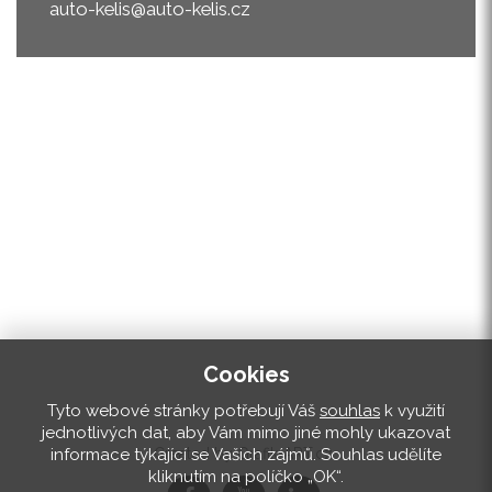
auto-kelis@auto-kelis.cz
Cookies
Tyto webové stránky potřebují Váš
souhlas
k využití
jednotlivých dat, aby Vám mimo jiné mohly ukazovat
informace týkající se Vašich zájmů. Souhlas udělíte
Created by Grafik-ART.cz
kliknutím na políčko „OK“.